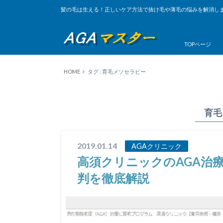
髪の毛は生える！正しいケア方法で抜け毛や薄毛の悩みを解消し
TOPページ
HOME
タグ : 育毛メソセラピー
育毛
2019.01.14
AGAクリニック
高須クリニックのAGA治
判を徹底解説