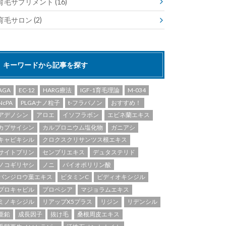
育毛サプリメント
(16)
育毛サロン
(2)
キーワードから記事を探す
AGA
EC-12
HARG療法
IGF-1育毛理論
M-034
NcPA
PLGAナノ粒子
t-フラバノン
おすすめ！
アデノシン
アロエ
イソフラボン
エビネ蘭エキス
カプサイシン
カルプロニウム塩化物
ガニアシ
キャピキシル
クロクスクリサンツス根エキス
サイトプリン
センブリエキス
デュタステリド
ノコギリヤシ
ノニ
バイオポリリン酸
バンジロウ葉エキス
ビタミンC
ピディオキシジル
プロキャピル
プロペシア
マジョラムエキス
ミノキシジル
リアップX5プラス
リジン
リデンシル
亜鉛
成長因子
抜け毛
桑根周皮エキス