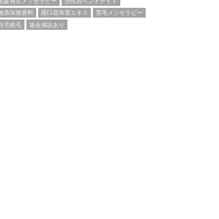
毛髪再生メソセラピー
活性石ベントナイト
無添加無香料
羅臼昆布茎エキス
育毛メソセラピー
自毛植毛
返金保証あり