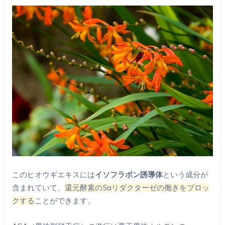
このヒオウギエキスには
イソフラボン誘導体
という成分が
含まれていて、
還元酵素の5αリダクターゼの働きをブロッ
クする
ことができます。