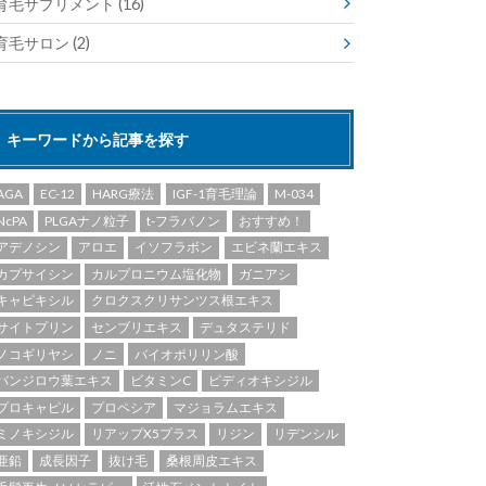
育毛サプリメント
(16)
育毛サロン
(2)
キーワードから記事を探す
AGA
EC-12
HARG療法
IGF-1育毛理論
M-034
NcPA
PLGAナノ粒子
t-フラバノン
おすすめ！
アデノシン
アロエ
イソフラボン
エビネ蘭エキス
カプサイシン
カルプロニウム塩化物
ガニアシ
キャピキシル
クロクスクリサンツス根エキス
サイトプリン
センブリエキス
デュタステリド
ノコギリヤシ
ノニ
バイオポリリン酸
バンジロウ葉エキス
ビタミンC
ピディオキシジル
プロキャピル
プロペシア
マジョラムエキス
ミノキシジル
リアップX5プラス
リジン
リデンシル
亜鉛
成長因子
抜け毛
桑根周皮エキス