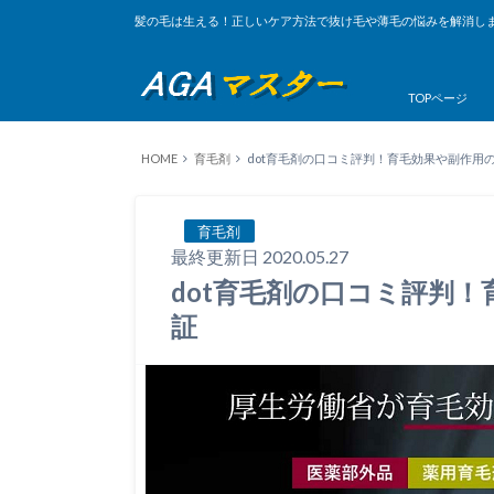
髪の毛は生える！正しいケア方法で抜け毛や薄毛の悩みを解消し
TOPページ
HOME
育毛剤
dot育毛剤の口コミ評判！育毛効果や副作用
育毛剤
最終更新日 2020.05.27
dot育毛剤の口コミ評判
証