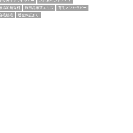
毛髪再生メソセラピー
活性石ベントナイト
無添加無香料
羅臼昆布茎エキス
育毛メソセラピー
自毛植毛
返金保証あり